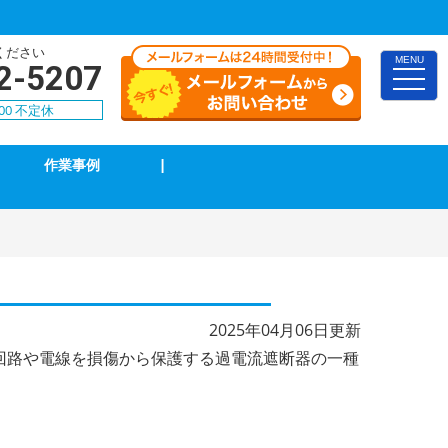
ください
MENU
2-5207
toggle
naviga
00 不定休
作業事例
|
TVアンテナ修理・取付
スイッチ修理・取付
漏電調査・修理
4k・8k受信工事
2025年04月06日更新
回路や電線を損傷から保護する過電流遮断器の一種