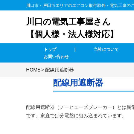
川口市・戸田市エリアのエアコン取付取外・電気工事の
川口の電気工事屋さん
【個人様・法人様対応】
トップ
|
当社について
お問い合わせ
業務用エアコン交換・取付・修理
エ
HOME
>
配線用遮断器
インターホン修理・取付
照
ブレーカー修理・取付
単
配線用遮断器
LAN、電気配線工事
防
配線用遮断器（ノーヒューズブレーカー）とは異
です。家庭では分電盤に組み込まれています。