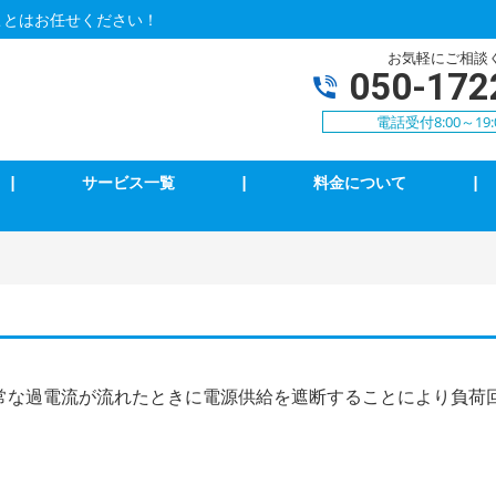
ことはお任せください！
お気軽にご相談
050-172
電話受付8:00～19:
|
サービス一覧
|
料金について
|
アコンクリーニング
エアコン修理・取付
明の修理・取付
コンセント修理・取付
相３線式切替工事
換気扇等修理・取付
犯カメラ
家庭用EV充電工事
常な過電流が流れたときに電源供給を遮断することにより負荷