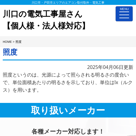
川口市・戸田市エリアのエアコン取付取外・電気工事
MENU
川口の電気工事屋さん
toggle
naviga
【個人様・法人様対応】
HOME
>
照度
照度
2025年04月06日更新
照度というのは、光源によって照らされる明るさの度合い
で、単位面積あたりの明るさを示しており、単位はlx（ルク
ス）を用います。
取り扱いメーカー
各種メーカー対応します！