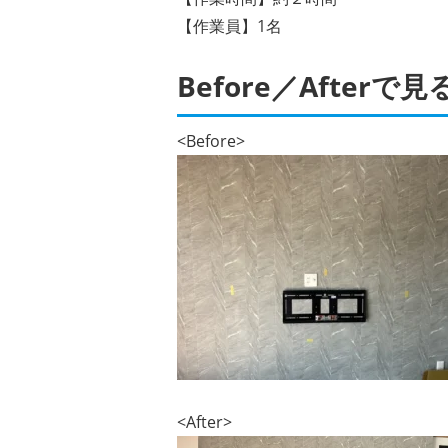
【作業員】1名
Before／Afte
<Before>
<After>