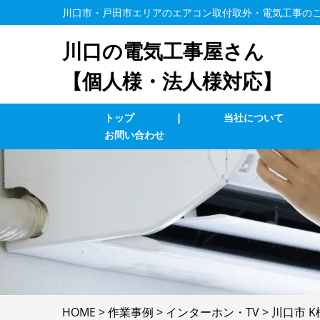
川口市・戸田市エリアのエアコン取付取外・電気工事の
川口の電気工事屋さん
【個人様・法人様対応】
トップ
|
当社について
お問い合わせ
業務用エアコン交換・取付・修理
エ
インターホン修理・取付
照
ブレーカー修理・取付
単
LAN、電気配線工事
防
HOME
>
作業事例
>
インターホン・TV
>
川口市 