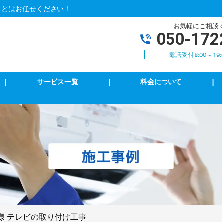
ことはお任せください！
お気軽にご相談
050-172
電話受付8:00～19:
|
サービス一覧
|
料金について
|
アコンクリーニング
エアコン修理・取付
明の修理・取付
コンセント修理・取付
相３線式切替工事
換気扇等修理・取付
犯カメラ
家庭用EV充電工事
K様 テレビの取り付け工事