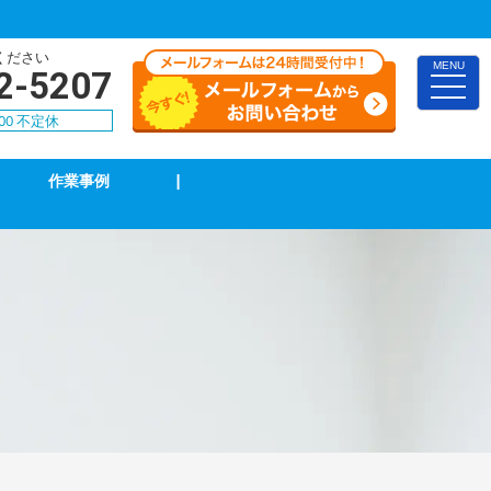
ください
MENU
2-5207
toggle
naviga
00 不定休
作業事例
|
TVアンテナ修理・取付
スイッチ修理・取付
漏電調査・修理
4k・8k受信工事