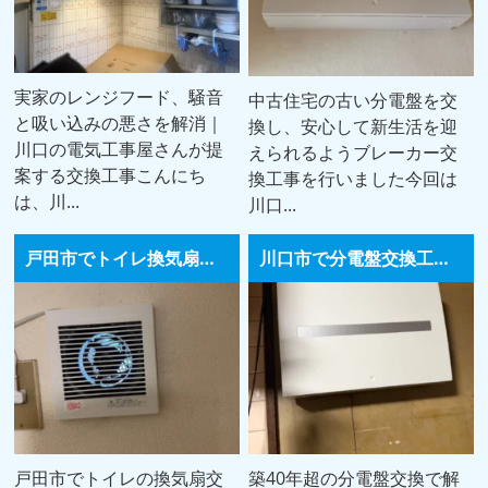
実家のレンジフード、騒音
中古住宅の古い分電盤を交
と吸い込みの悪さを解消｜
換し、安心して新生活を迎
川口の電気工事屋さんが提
えられるようブレーカー交
案する交換工事こんにち
換工事を行いました今回は
は、川...
川口...
戸田市でトイレ換気扇交換工事｜National製パイプファンをパナソニック製へ交換し騒音を解消
川口市で分電盤交換工事｜ブレーカー頻発トラブルと漏電修理の施工事例
戸田市でトイレの換気扇交
築40年超の分電盤交換で解