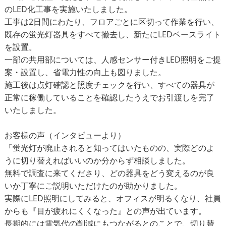
のLED化工事を実施いたしました。
工事は2日間にわたり、フロアごとに区切って作業を行い、
既存の蛍光灯器具をすべて撤去し、新たにLEDベースライト
を設置。
一部の共用部については、人感センサー付きLED照明をご提
案・設置し、省電力性の向上も図りました。
施工後は点灯確認と照度チェックを行い、すべての器具が
正常に稼働していることを確認したうえでお引渡しを完了
いたしました。
お客様の声（インタビューより）
「蛍光灯が廃止されると知ってはいたものの、実際どのよ
うに切り替えればいいのか分からず相談しました。
無料で調査に来てくださり、どの器具をどう変えるのが良
いか丁寧にご説明いただけたのが助かりました。
実際にLED照明にしてみると、オフィスが明るくなり、社員
からも『目が疲れにくくなった』との声が出ています。
長期的には電気代の削減にもつながるとのことで、切り替