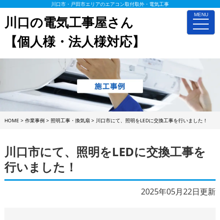
川口市・戸田市エリアのエアコン取付取外・電気工事
MENU
川口の電気工事屋さん
toggle
naviga
【個人様・法人様対応】
HOME
>
作業事例
>
照明工事・換気扇
>
川口市にて、照明をLEDに交換工事を行いました！
川口市にて、照明をLEDに交換工事を
行いました！
2025年05月22日更新