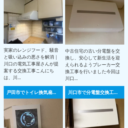
実家のレンジフード、騒音
中古住宅の古い分電盤を交
と吸い込みの悪さを解消｜
換し、安心して新生活を迎
川口の電気工事屋さんが提
えられるようブレーカー交
案する交換工事こんにち
換工事を行いました今回は
は、川...
川口...
戸田市でトイレ換気扇交換工事｜National製パイプファンをパナソニック製へ交換し騒音を解消
川口市で分電盤交換工事｜ブレーカー頻発トラブルと漏電修理の施工事例